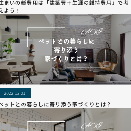
住まいの総費用は「建築費＋生涯の維持費用」で考
えよう！
2022.12.01
ペットとの暮らしに寄り添う家づくりとは？