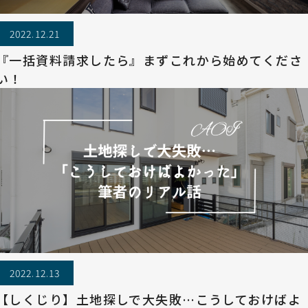
2022.12.21
『一括資料請求したら』まずこれから始めてくださ
い！
2022.12.13
【しくじり】土地探しで大失敗…こうしておけばよ