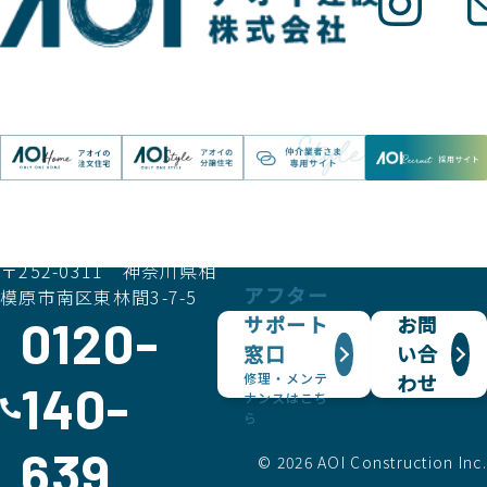
アオイ建設株式会社
〒252-0311 神奈川県相
アフター
模原市南区東林間3-7-5
0120-
サポート
お問
窓口
い合
修理・メンテ
わせ
140-
ナンスはこち
ら
639
© 2026 AOI Construction Inc.