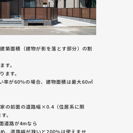
る建築面積（建物が影を落とす部分）の割
ます。
ります。
い率が60％の場合、建物面積は最大60㎡
家の前面の道路幅×0.4（住居系に限
ます。
面道路が4mなら
なるため、道路幅が狭いと200％は使えませ